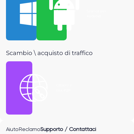
Scarica per
Scarica per
Windows
Android
Scambio \ acquisto di traffico
Ottieni il
link P2P
Aiuto
Reclamo
Supporto / Contattaci