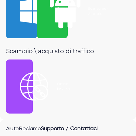
Scarica per
Scarica per
Windows
Android
Scambio \ acquisto di traffico
Ottieni il
link P2P
Aiuto
Reclamo
Supporto / Contattaci