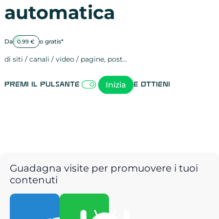
automatica
Da
o gratis*
0.99 €
di siti / canali / video / pagine, post…
Attività sulle 
visite
visualizzazioni
registrazioni
referral
recensioni
menzioni
attività sulle 
attività sui so
spettatori dei
comportament
clic sui link
lead motivati
Inizia
Premi il pulsante
e ottieni
Guadagna visite per promuovere i tuoi
contenuti