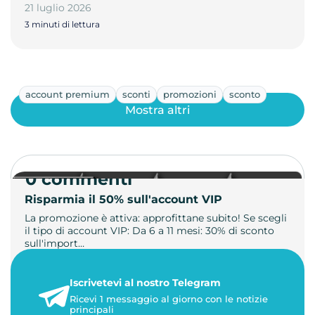
21 luglio 2026
3 minuti di lettura
account premium
sconti
promozioni
sconto
Mostra altri
0 commenti
Risparmia il 50% sull'account VIP
La promozione è attiva: approfittane subito! Se scegli
il tipo di account VIP: Da 6 a 11 mesi: 30% di sconto
sull'import…
22 maggio 2026
Iscrivetevi al nostro Telegram
1 minuto di lettura
Ricevi 1 messaggio al giorno con le notizie
principali