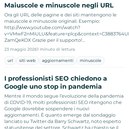
Maiuscole e minuscole negli URL
Ora gli URL delle pagine e dei siti mantengono le
maiuscole e minuscole originali. Esempio:
http://www.youtube.com/watch?
v=VMwF2nMiULU&feature=plcp&context=C3883764U
ZamQeKOX Grazie per il supporto!…
23 maggio 2026
1 minuto di lettura
url
siti web
aggiornamenti
minuscole
I professionisti SEO chiedono a
Google uno stop in pandemia
Mentre il mondo segue l’evoluzione della pandemia
di COVID-19, molti professionisti SEO ritengono che
Google dovrebbe sospendere i nuovi
aggiornamenti. È quanto emerge dal sondaggio
lanciato su Twitter da Barry Schwartz, noto esperto
statunitense del settore. Schwartz ha chiesto se il