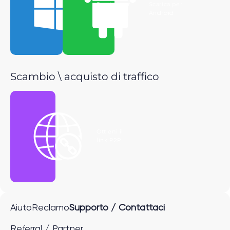
Scarica per
Scarica per
Windows
Android
Scambio \ acquisto di traffico
Ottieni il
link P2P
Aiuto
Reclamo
Supporto / Contattaci
Referral / Partner