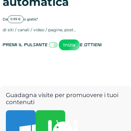
automatica
Da
o gratis*
0.99 €
di siti / canali / video / pagine, post…
Attività sulle 
visite
visualizzazioni
registrazioni
referral
recensioni
menzioni
attività sulle 
attività sui so
spettatori dei
comportament
clic sui link
lead motivati
Inizia
Premi il pulsante
e ottieni
Guadagna visite per promuovere i tuoi
contenuti