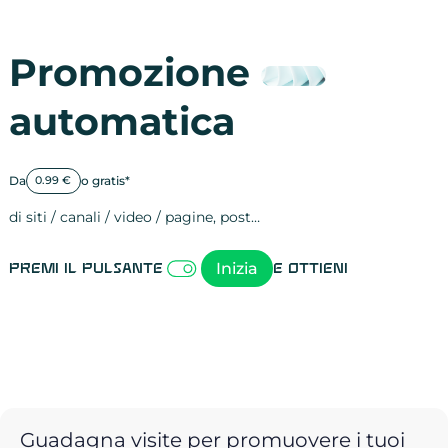
Promozione
automatica
Da
o gratis*
0.99 €
di siti / canali / video / pagine, post…
Attività sulle 
visite
visualizzazioni
registrazioni
referral
recensioni
menzioni
attività sulle 
attività sui so
spettatori dei
comportament
clic sui link
lead motivati
Inizia
Premi il pulsante
e ottieni
Guadagna visite per promuovere i tuoi