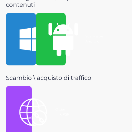
contenuti
Scarica per
Scarica per
Windows
Android
Scambio \ acquisto di traffico
Ottieni il
link P2P