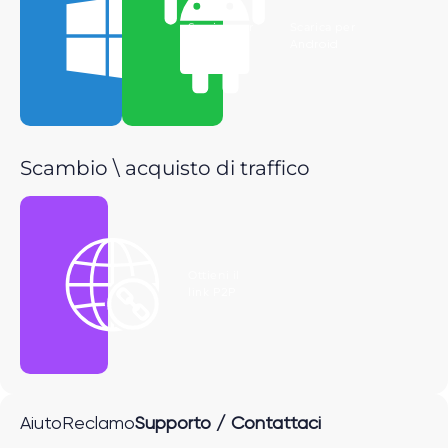
Scarica per
Scarica per
Windows
Android
Scambio \ acquisto di traffico
Ottieni il
link P2P
Aiuto
Reclamo
Supporto / Contattaci