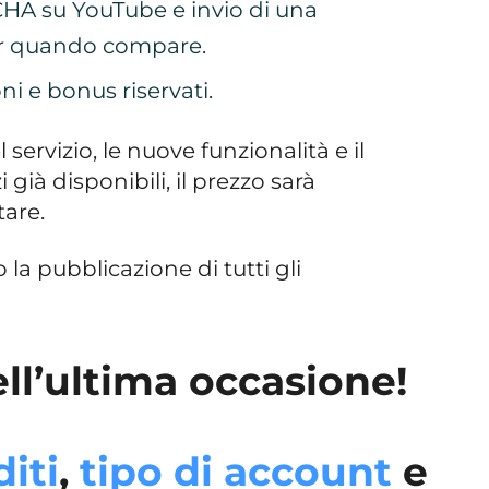
CHA su YouTube e invio di una
er quando compare.
oni e bonus riservati.
ervizio, le nuove funzionalità e il
già disponibili, il prezzo sarà
tare.
la pubblicazione di tutti gli
ll’ultima occasione!
diti
,
tipo di account
e