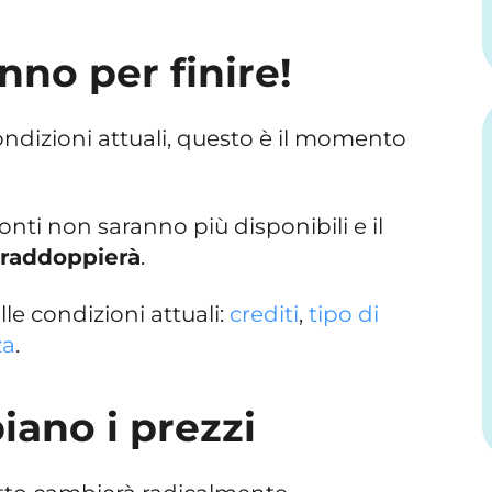
anno per finire!
ondizioni attuali, questo è il momento
conti non saranno più disponibili e il
i
raddoppierà
.
le condizioni attuali:
crediti
,
tipo di
za
.
ano i prezzi