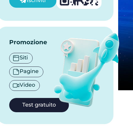
Iscriviti
Promozione
Siti
Pagine
Video
Test gratuito