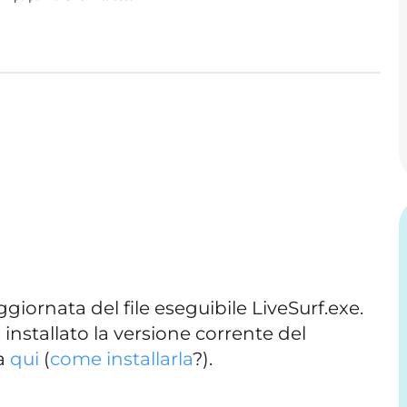
iornata del file eseguibile LiveSurf.exe.
 installato la versione corrente del
a
qui
(
come installarla
?).