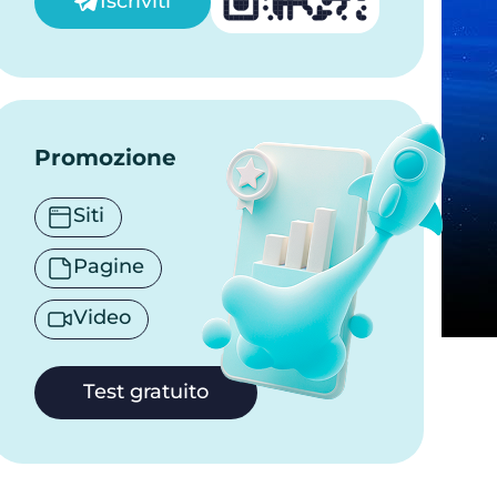
Iscriviti
Promozione
Siti
Pagine
Video
Test gratuito