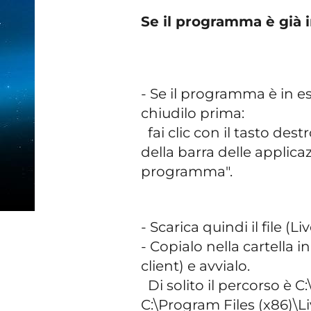
Se il programma è già i
- Se il programma è in 
chiudilo prima:
fai clic con il tasto destr
della barra delle applicaz
programma".
- Scarica quindi il file (L
- Copialo nella cartella i
client) e avvialo.
Di solito il percorso è C
C:\Program Files (x86)\Li