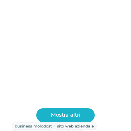
Mostra altri
business molodost
sito web aziendale