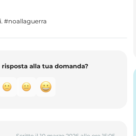
i. #noallaguerra
o risposta alla tua domanda?
Scritto il 10 marzo 2026 alle ore 15:05