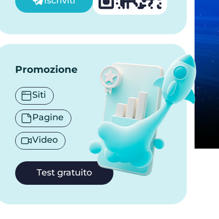
Iscriviti
Promozione
Siti
Pagine
Video
Test gratuito