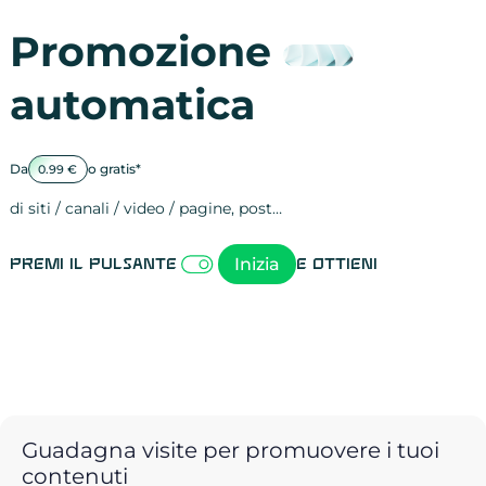
Promozione
automatica
Da
o gratis*
0.99 €
di siti / canali / video / pagine, post…
Attività sulle 
visite
visualizzazioni
registrazioni
referral
recensioni
menzioni
attività sulle 
attività sui so
spettatori dei
comportament
clic sui link
lead motivati
Inizia
Premi il pulsante
e ottieni
Guadagna visite per promuovere i tuoi
contenuti