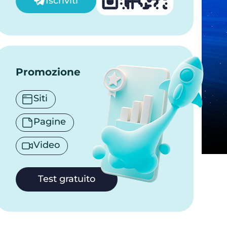
Iscriviti
Promozione
Siti
Pagine
Video
Test gratuito