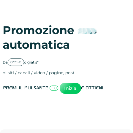
Promozione
automatica
Da
o gratis*
0.99 €
di siti / canali / video / pagine, post…
Attività sulle 
visite
visualizzazioni
registrazioni
referral
recensioni
menzioni
attività sulle 
attività sui so
spettatori dei
comportament
clic sui link
lead motivati
Inizia
Premi il pulsante
e ottieni