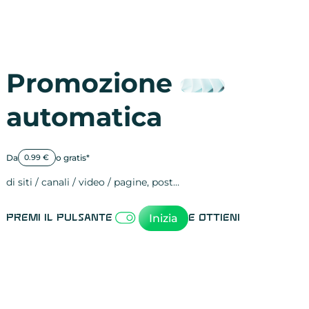
Promozione
automatica
Da
o gratis*
0.99 €
di siti / canali / video / pagine, post…
Attività sulle 
visite
visualizzazioni
registrazioni
referral
recensioni
menzioni
attività sulle 
attività sui so
spettatori dei
comportament
clic sui link
lead motivati
Inizia
Premi il pulsante
e ottieni