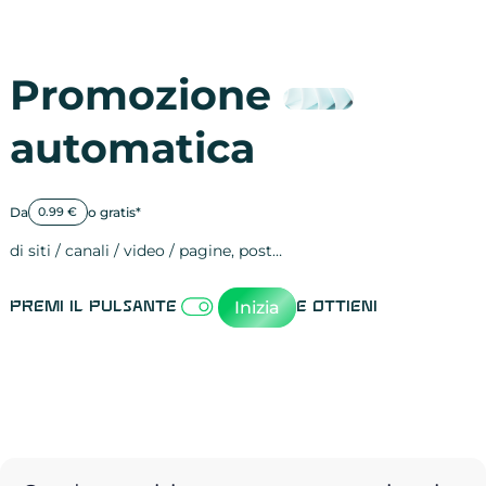
Promozione
automatica
Da
o gratis*
0.99 €
di siti / canali / video / pagine, post…
Attività sulle 
visite
visualizzazioni
registrazioni
referral
recensioni
menzioni
attività sulle 
attività sui so
spettatori dei
comportament
clic sui link
lead motivati
Inizia
Premi il pulsante
e ottieni