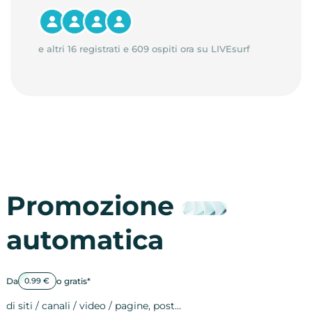
e altri 16 registrati e 609 ospiti ora su LIVEsurf
Promozione
automatica
Da
o gratis*
0.99 €
di siti / canali / video / pagine, post…