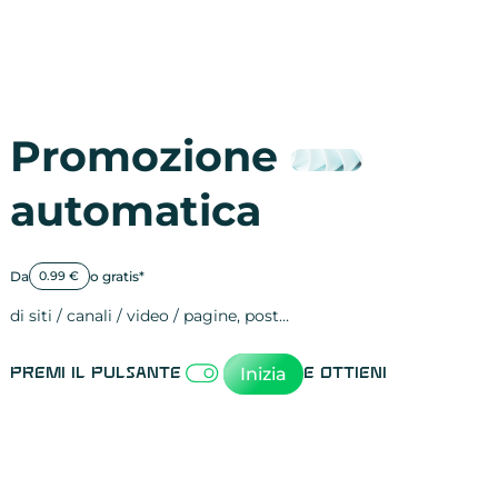
Promozione
automatica
Da
o gratis*
0.99 €
di siti / canali / video / pagine, post…
Attività sulle 
visite
visualizzazioni
registrazioni
referral
recensioni
menzioni
attività sulle 
attività sui so
spettatori dei
comportament
clic sui link
lead motivati
Inizia
Premi il pulsante
e ottieni