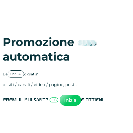
Promozione
automatica
Da
o gratis*
0.99 €
di siti / canali / video / pagine, post…
Attività sulle 
visite
visualizzazioni
registrazioni
referral
recensioni
menzioni
attività sulle 
attività sui so
spettatori dei
comportament
clic sui link
lead motivati
Inizia
Premi il pulsante
e ottieni