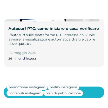
Autosurf PTC: come iniziare e cosa verificare
L’autosurf sulle piattaforme PTC interessa chi vuole
avviare la visualizzazione automatica di siti e capire
dove questo …
24 maggio 2026
26 minuti di lettura
promozione instagram
profilo instagram
Mostra altri
contenuti instagram
orari di pubblicazione