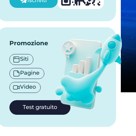
Iscriviti
Promozione
Siti
Pagine
Video
Test gratuito