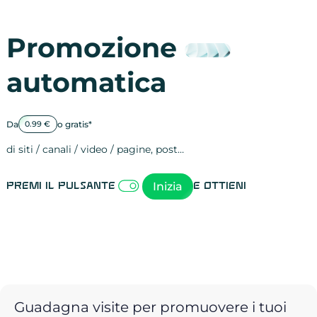
Promozione
automatica
Da
o gratis*
0.99 €
di siti / canali / video / pagine, post…
Attività sulle 
visite
visualizzazioni
registrazioni
referral
recensioni
menzioni
attività sulle 
attività sui so
spettatori dei
comportament
clic sui link
lead motivati
Inizia
Premi il pulsante
e ottieni
Guadagna visite per promuovere i tuoi