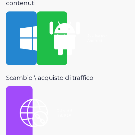
contenuti
Scarica per
Scarica per
Windows
Android
Scambio \ acquisto di traffico
Ottieni il
link P2P