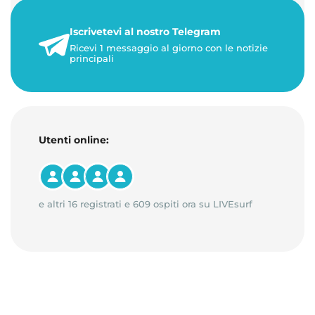
+50%. 🎁 Ricaric…
Iscrivetevi al nostro Telegram
23 maggio 2026
Ricevi 1 messaggio al giorno con le notizie
1 minuto di lettura
principali
Utenti online:
e altri 16 registrati e 609 ospiti ora su LIVEsurf