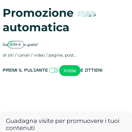
Promozione
automatica
Da
o gratis*
0.99 €
di siti / canali / video / pagine, post…
Attività sulle 
visite
visualizzazioni
registrazioni
referral
recensioni
menzioni
attività sulle 
attività sui so
spettatori dei
comportament
clic sui link
lead motivati
Inizia
Premi il pulsante
e ottieni
Guadagna visite per promuovere i tuoi
contenuti