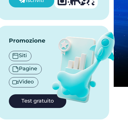
Iscriviti
Promozione
Siti
Pagine
Video
Test gratuito