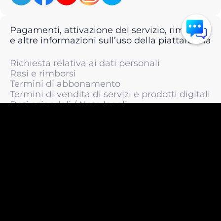
Pagamenti, attivazione del servizio, rimborsi
e altre informazioni sull’uso della piattaforma
Richiesta relativa ai dati personali
Resi e rimborsi
Termini di abbonamento
Termini di vendita di servizi e prodotti digitali
Dati aziendali / Note legali
Termini di servizio
Informativa sulla privacy / Informativa sul
trattamento dei dati personali
Informativa sui cookie
© 2011 —
2026
LIVEsurf.org