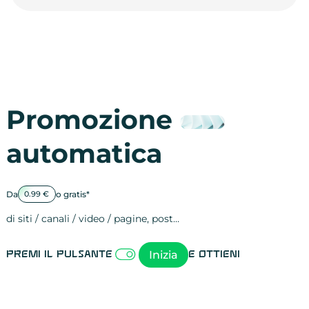
Promozione
automatica
Da
o gratis*
0.99 €
di siti / canali / video / pagine, post…
Attività sulle 
visite
visualizzazioni
registrazioni
referral
recensioni
menzioni
attività sulle 
attività sui so
spettatori dei
comportament
clic sui link
lead motivati
Inizia
Premi il pulsante
e ottieni