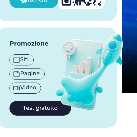
Iscriviti
Promozione
Siti
Pagine
Video
Test gratuito