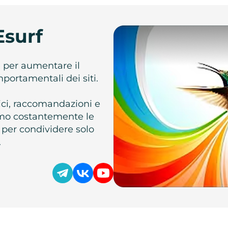
Esurf
e per aumentare il
omportamentali dei siti.
atici, raccomandazioni e
iamo costantemente le
 per condividere solo
.