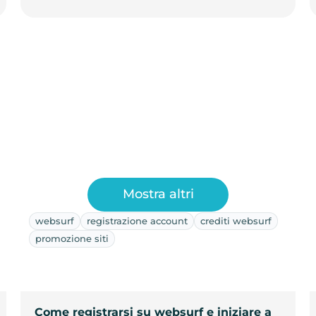
Mostra altri
websurf
registrazione account
crediti websurf
promozione siti
Come registrarsi su websurf e iniziare a