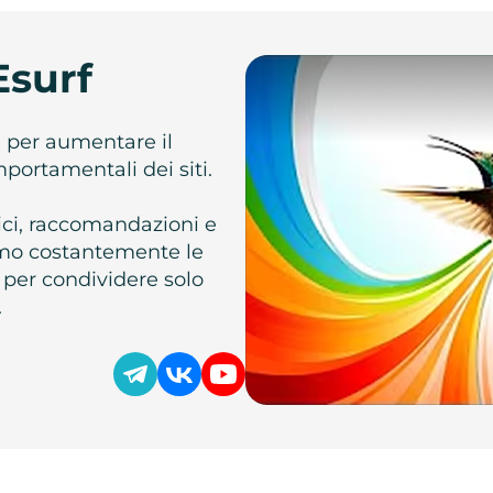
Esurf
e per aumentare il
omportamentali dei siti.
atici, raccomandazioni e
iamo costantemente le
 per condividere solo
.