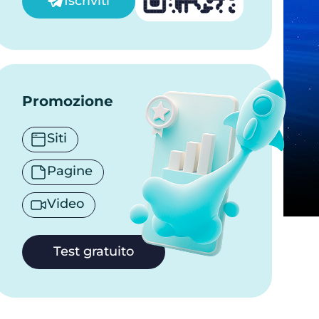
Iscriviti
Promozione
Siti
Pagine
Video
Test gratuito