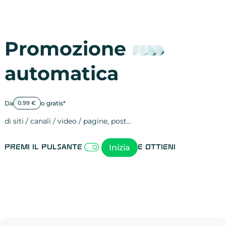
Promozione
automatica
Da
o gratis*
0.99 €
di siti / canali / video / pagine, post…
Attività sulle 
visite
visualizzazioni
registrazioni
referral
recensioni
menzioni
attività sulle 
attività sui so
spettatori dei
comportament
clic sui link
lead motivati
Inizia
Premi il pulsante
e ottieni