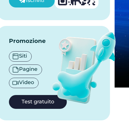
Iscriviti
Promozione
Siti
Pagine
Video
Test gratuito