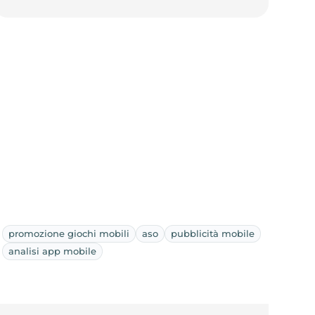
promozione giochi mobili
aso
pubblicità mobile
analisi app mobile