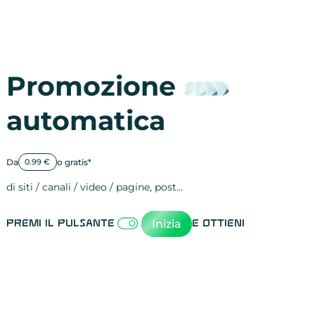
Promozione
automatica
Da
o gratis*
0.99 €
di siti / canali / video / pagine, post…
Attività sulle 
visite
visualizzazioni
registrazioni
referral
recensioni
menzioni
attività sulle 
attività sui so
spettatori dei
comportament
clic sui link
lead motivati
Inizia
Premi il pulsante
e ottieni