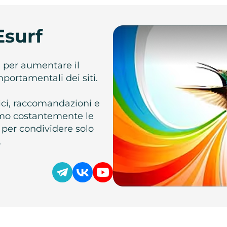
Esurf
e per aumentare il
omportamentali dei siti.
atici, raccomandazioni e
iamo costantemente le
 per condividere solo
.