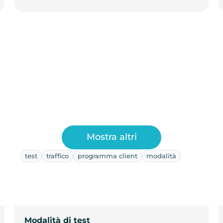
Mostra altri
test
traffico
programma client
modalità
Modalità di test