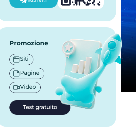
Iscriviti
Promozione
Siti
Pagine
Video
Test gratuito