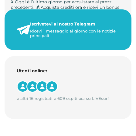
⏳ Oggi è l’ultimo giorno per acquistare ai prezzi
precedenti. 💰 Acquista crediti ora e ricevi un bonus
+50%. 🎁 Ricaric…
Iscrivetevi al nostro Telegram
23 maggio 2026
Ricevi 1 messaggio al giorno con le notizie
1 minuto di lettura
principali
Utenti online:
e altri 16 registrati e 609 ospiti ora su LIVEsurf