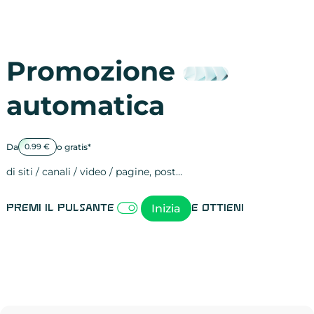
Promozione
automatica
Da
o gratis*
0.99 €
di siti / canali / video / pagine, post…
Attività sulle 
visite
visualizzazioni
registrazioni
referral
recensioni
menzioni
attività sulle 
attività sui so
spettatori dei
comportament
clic sui link
lead motivati
Inizia
Premi il pulsante
e ottieni