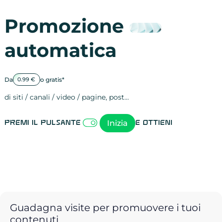
Promozione
automatica
Da
o gratis*
0.99 €
di siti / canali / video / pagine, post…
Attività sulle 
visite
visualizzazioni
registrazioni
referral
recensioni
menzioni
attività sulle 
attività sui so
spettatori dei
comportament
clic sui link
lead motivati
Inizia
Premi il pulsante
e ottieni
Guadagna visite per promuovere i tuoi
contenuti