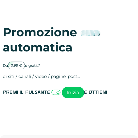
Promozione
automatica
Da
o gratis*
0.99 €
di siti / canali / video / pagine, post…
Attività sulle 
visite
visualizzazioni
registrazioni
referral
recensioni
menzioni
attività sulle 
attività sui so
spettatori dei
comportament
clic sui link
lead motivati
Inizia
Premi il pulsante
e ottieni