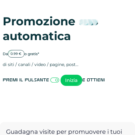
Promozione
automatica
Da
o gratis*
0.99 €
di siti / canali / video / pagine, post…
Attività sulle 
visite
visualizzazioni
registrazioni
referral
recensioni
menzioni
attività sulle 
attività sui so
spettatori dei
comportament
clic sui link
lead motivati
Inizia
Premi il pulsante
e ottieni
Guadagna visite per promuovere i tuoi