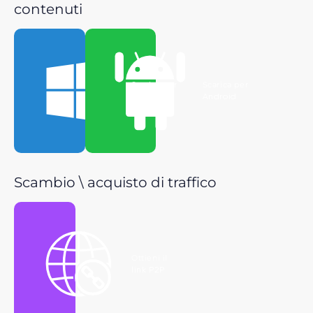
contenuti
Scarica per
Scarica per
Windows
Android
Scambio \ acquisto di traffico
Ottieni il
link P2P