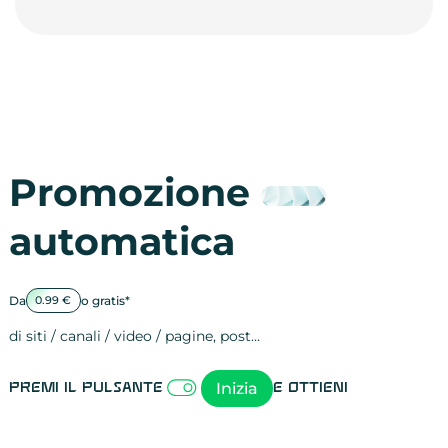
Promozione
automatica
Da
o gratis*
0.99 €
di siti / canali / video / pagine, post…
Attività sulle 
visite
visualizzazioni
registrazioni
referral
recensioni
menzioni
attività sulle 
attività sui so
spettatori dei
comportament
clic sui link
lead motivati
Inizia
Premi il pulsante
e ottieni