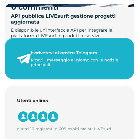
0 commenti
API pubblica LIVEsurf: gestione progetti
aggiornata
È disponibile un’interfaccia API per integrare la
piattaforma LIVEsurf in prodotti e servizi
personalizzati. Gestisci di…
Iscrivetevi al nostro Telegram
23 maggio 2026
Ricevi 1 messaggio al giorno con le notizie
1 minuto di lettura
principali
Utenti online:
e altri 16 registrati e 609 ospiti ora su LIVEsurf