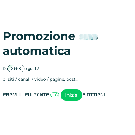
Promozione
automatica
Da
o gratis*
0.99 €
di siti / canali / video / pagine, post…
Attività sulle 
visite
visualizzazioni
registrazioni
referral
recensioni
menzioni
attività sulle 
attività sui so
spettatori dei
comportament
clic sui link
lead motivati
Inizia
Premi il pulsante
e ottieni