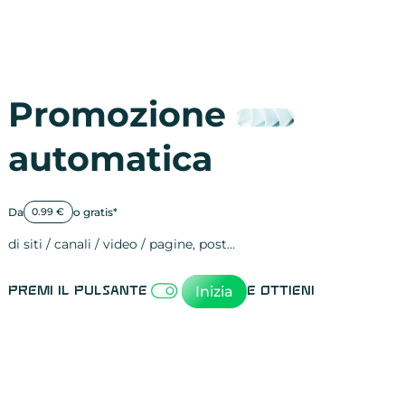
Promozione
automatica
Da
o gratis*
0.99 €
di siti / canali / video / pagine, post…
Attività sulle 
visite
visualizzazioni
registrazioni
referral
recensioni
menzioni
attività sulle 
attività sui so
spettatori dei
comportament
clic sui link
lead motivati
Inizia
Premi il pulsante
e ottieni