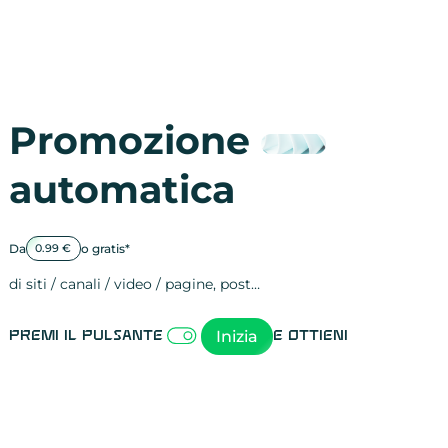
Promozione
automatica
Da
o gratis*
0.99 €
di siti / canali / video / pagine, post…
Attività sulle 
visite
visualizzazioni
registrazioni
referral
recensioni
menzioni
attività sulle 
attività sui so
spettatori dei
comportament
clic sui link
lead motivati
Inizia
Premi il pulsante
e ottieni