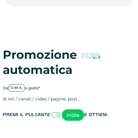
Promozione
automatica
Da
o gratis*
0.99 €
di siti / canali / video / pagine, post…
Attività sulle 
visite
visualizzazioni
registrazioni
referral
recensioni
menzioni
attività sulle 
attività sui so
spettatori dei
comportament
clic sui link
lead motivati
Inizia
Premi il pulsante
e ottieni