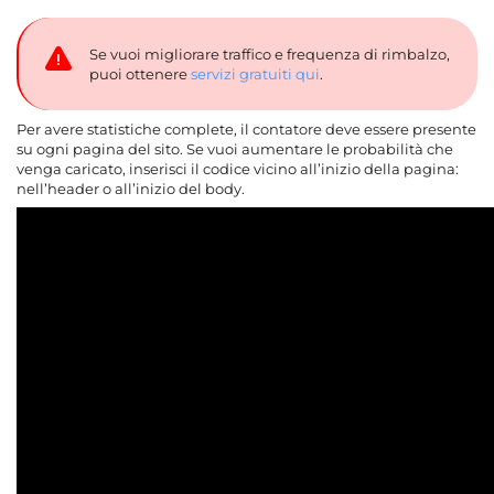
Se vuoi migliorare traffico e frequenza di rimbalzo,
puoi ottenere
servizi gratuiti qui
.
Per avere statistiche complete, il contatore deve essere presente
su ogni pagina del sito. Se vuoi aumentare le probabilità che
venga caricato, inserisci il codice vicino all’inizio della pagina:
nell’header o all’inizio del body.