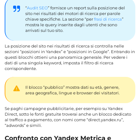
“
Audit SEO
” fornisce un report sulla posizione del
sito nei risultati dei motori di ricerca per parole
chiave specifiche. La sezione “per
frasi di ricerca
”
mostra le query inserite dagli utenti che sono
arrivati sul tuo sito.
La posizione del sito nei risultati di ricerca si controlla nelle
sezioni “posizioni in Yandex” e “posizioni in Google”. Entrando in
questi blocchi ottieni una panoramica generale. Per vedere i
dati di una singola keyword, imposta il filtro di ricerca
corrispondente.
Il blocco “pubblico” mostra dati su età, genere,
area geografica, lingue e browser dei visitatori.
Se paghi campagne pubblicitarie, per esempio su Yandex
Direct, sotto le fonti gratuite troverai anche un blocco dedicato
al traffico a pagamento, con nomi come “direct.yandex.ru”,
“adwords” e simili.
Confronto con Yandex Metrica e