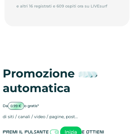
e altri 16 registrati e 609 ospiti ora su LIVEsurf
Promozione
automatica
Da
o gratis*
0.99 €
di siti / canali / video / pagine, post…
Attività sulle 
visite
visualizzazioni
registrazioni
referral
recensioni
menzioni
attività sulle 
attività sui so
spettatori dei
comportament
clic sui link
lead motivati
Inizia
Premi il pulsante
e ottieni