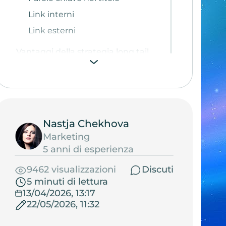
Link interni
Link esterni
Vantaggi della strategia long tail
rispetto alle keyword molto
competitive
Perché i contenuti di qualità sono
decisivi
Nastja Chekhova
Marketing
5 anni di esperienza
9462 visualizzazioni
Discuti
5 minuti di lettura
13/04/2026, 13:17
22/05/2026, 11:32