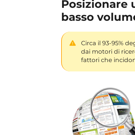
Posizionare 
basso volum
Circa il 93-95% deg
dai motori di rice
fattori che incidon