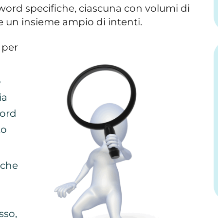
yword specifiche, ciascuna con volumi di
re un insieme ampio di intenti.
 per
o
ia
word
to
iche
sso,