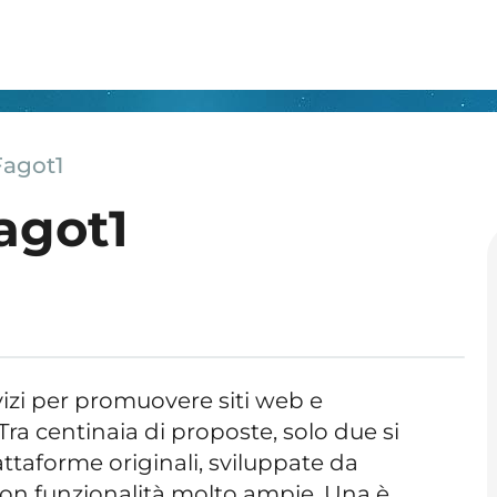
Fagot1
agot1
izi per promuovere siti web e
 Tra centinaia di proposte, solo due si
ttaforme originali, sviluppate da
 con funzionalità molto ampie. Una è