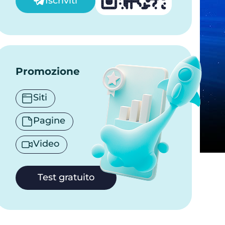
Iscriviti
Promozione
Siti
Pagine
Video
Test gratuito