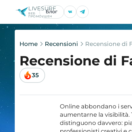
LIVESURF
Блог
ВЕБ
ПРОМОУШЕН
Home
Recensioni
Recensione di 
Recensione di F
35
Online abbondano i serv
aumentarne la visibilità.
distinguono davvero: pia
professionisti creativi e