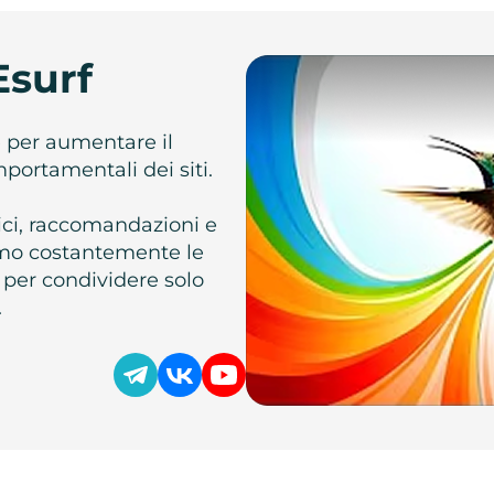
Esurf
e per aumentare il
omportamentali dei siti.
atici, raccomandazioni e
iamo costantemente le
 per condividere solo
.