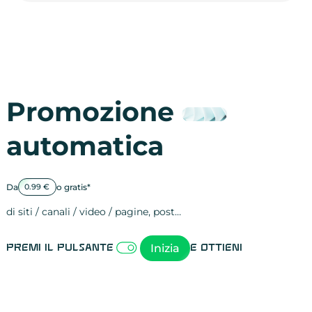
Promozione
automatica
Da
o gratis*
0.99 €
di siti / canali / video / pagine, post…
Attività sulle 
visite
visualizzazioni
registrazioni
referral
recensioni
menzioni
attività sulle 
attività sui so
spettatori dei
comportament
clic sui link
lead motivati
Inizia
Premi il pulsante
e ottieni