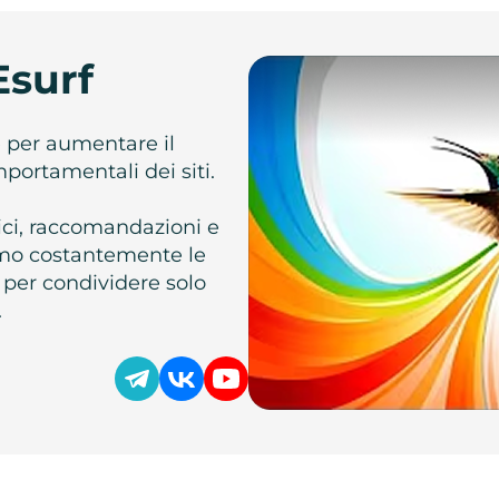
Esurf
e per aumentare il
omportamentali dei siti.
atici, raccomandazioni e
iamo costantemente le
 per condividere solo
.