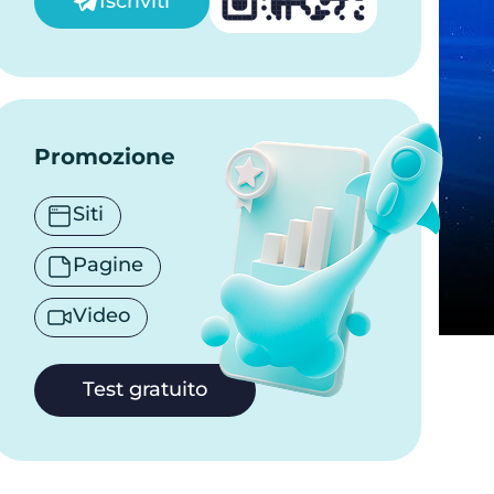
Iscriviti
Promozione
Siti
Pagine
Video
Test gratuito