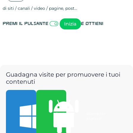
di siti / canali / video / pagine, post…
Attività sulle 
visite
visualizzazioni
registrazioni
referral
recensioni
menzioni
attività sulle 
attività sui so
spettatori dei
comportament
clic sui link
lead motivati
Inizia
Premi il pulsante
e ottieni
Guadagna visite per promuovere i tuoi
contenuti
Scarica per
Scarica per
Windows
Android