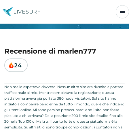
LIVESURF
Recensione di marlen777
24
Non me lo aspettavo davvero! Nessun altro sito era riuscito a portare
traffico reale al mio. Mentre completavo la registrazione, questa
piattaforma aveva già portato 380 nuovi visitatori. Sul sito hanno
iniziato a comparire bandierine da tutto il mondo, quelle che indicano
gli utenti online. Mi sono persino preoccupato: e se il sito non fosse
piaciuto a chi arrivava? Dalla posizione 200 il mio sito è salito fino alla
20 nella Top 100 di Mail.ru. Il punto forte di questa piattaforma è la
semplicità. Su altri siti ci sono troppe complicazioni: i contatori non si