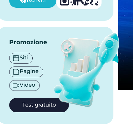
Iscriviti
Promozione
Siti
Pagine
Video
Test gratuito