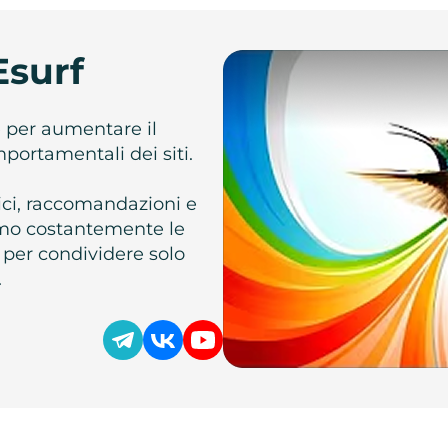
Esurf
e per aumentare il
omportamentali dei siti.
atici, raccomandazioni e
iamo costantemente le
 per condividere solo
.