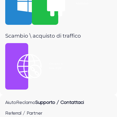
Windows
Android
Scambio \ acquisto di traffico
Ottieni il
link P2P
Aiuto
Reclamo
Supporto / Contattaci
Referral / Partner