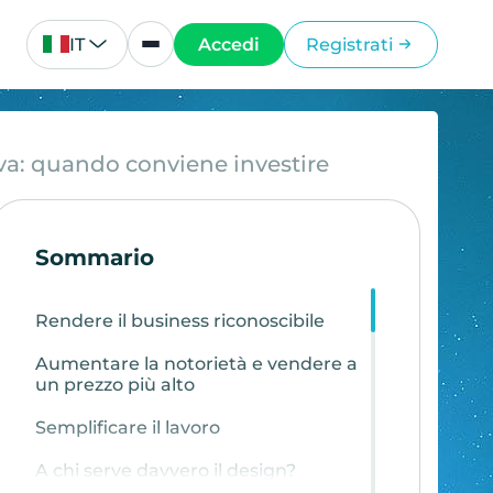
IT
Accedi
Registrati
iva: quando conviene investire
Sommario
Rendere il business riconoscibile
Aumentare la notorietà e vendere a
un prezzo più alto
Semplificare il lavoro
A chi serve davvero il design?