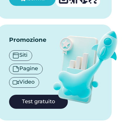
Promozione
Siti
Pagine
Video
Test gratuito