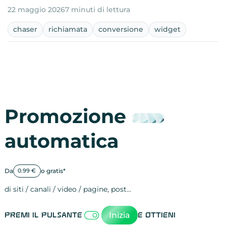
22 maggio 2026
7 minuti di lettura
chaser
richiamata
conversione
widget
Promozione
automatica
Da
o gratis*
0.99 €
di siti / canali / video / pagine, post…
Attività sulle 
visite
visualizzazioni
registrazioni
referral
recensioni
menzioni
attività sulle 
attività sui so
spettatori dei
comportament
clic sui link
lead motivati
Inizia
Premi il pulsante
e ottieni