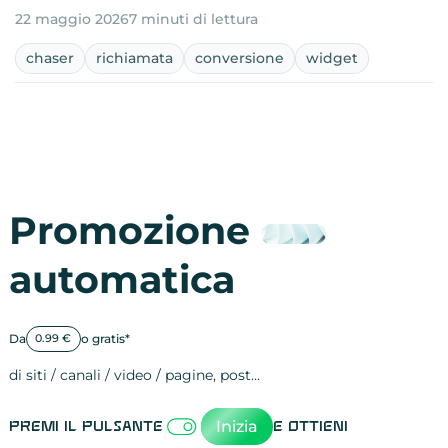
22 maggio 2026
7 minuti di lettura
chaser
richiamata
conversione
widget
Promozione
automatica
Da
o gratis*
0.99 €
di siti / canali / video / pagine, post…
Attività sulle 
visite
visualizzazioni
registrazioni
referral
recensioni
menzioni
attività sulle 
attività sui so
spettatori dei
comportament
clic sui link
lead motivati
Inizia
Premi il pulsante
e ottieni