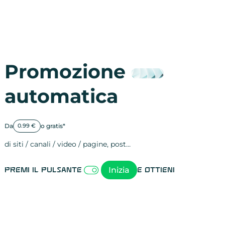
Promozione
automatica
Da
o gratis*
0.99 €
di siti / canali / video / pagine, post…
Attività sulle 
visite
visualizzazioni
registrazioni
referral
recensioni
menzioni
attività sulle 
attività sui so
spettatori dei
comportament
clic sui link
lead motivati
Inizia
Premi il pulsante
e ottieni