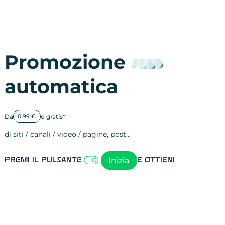
Promozione
automatica
Da
o gratis*
0.99 €
di siti / canali / video / pagine, post…
Attività sulle 
visite
visualizzazioni
registrazioni
referral
recensioni
menzioni
attività sulle 
attività sui so
spettatori dei
comportament
clic sui link
lead motivati
Inizia
Premi il pulsante
e ottieni