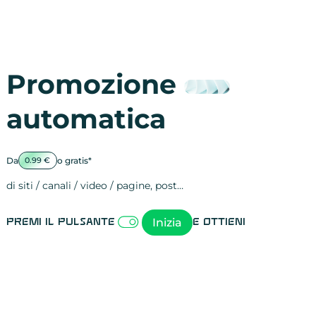
Promozione
automatica
Da
o gratis*
0.99 €
di siti / canali / video / pagine, post…
Attività sulle 
visite
visualizzazioni
registrazioni
referral
recensioni
menzioni
attività sulle 
attività sui so
spettatori dei
comportament
clic sui link
lead motivati
Inizia
Premi il pulsante
e ottieni